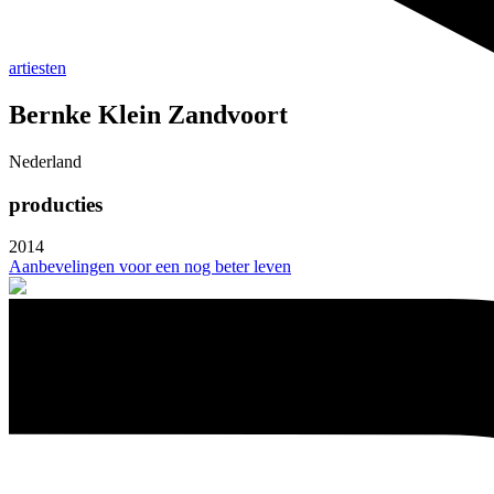
artiesten
Bernke Klein Zandvoort
Nederland
producties
2014
Aanbevelingen voor een nog beter leven