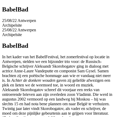
BabelBad
25/08/22 Antwerpen
Archipelsite
25/08/22 Antwerpen
Archipelsite
BabelBad
In het kader van het BabelFestival, het zomerfestival op locatie in
Antwerpen, stelden we een bijzonder trio voor: de Russisch-
Belgische schrijver Aleksandr Skorobogatov ging in dialoog met
actrice Anne-Laure Vandeputte en componist Sam Gysel. Samen
brachten zij een poëtische hommage aan wie er vandaag niet meer
is. In
Achter de donkere wouden
gaven zij geliefde afwezigen een
plek en lieten we de weemoed toe, in woord en muziek.
Aleksandr Skorobogatov schreef dit voorjaar een reeks van
ontroerende brieven aan zijn overleden zoon Vladimir. Die werd in
augustus 2002 vermoord op een landweg bij Moskou – hij was
slechts 15 en had nota bene plannen om naar België te verhuizen.
Twintig jaar later vindt Skorobogatov, als vader en schrijver, de
moed om deze pijnlijke gebeurtenis aan te grijpen voor literatuur.