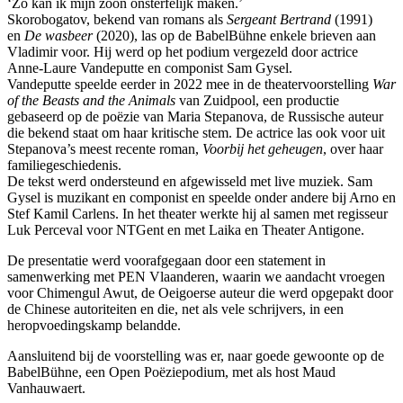
‘Zo kan ik mijn zoon onsterfelijk maken.’
Skorobogatov, bekend van romans als
Sergeant Bertrand
(1991)
en
De wasbeer
(2020), las op de BabelBühne enkele brieven aan
Vladimir voor. Hij werd op het podium vergezeld door actrice
Anne-Laure Vandeputte en componist Sam Gysel.
Vandeputte speelde eerder in 2022 mee in de theatervoorstelling
War
of the Beasts and the Animals
van Zuidpool, een productie
gebaseerd op de poëzie van Maria Stepanova, de Russische auteur
die bekend staat om haar kritische stem. De actrice las ook voor uit
Stepanova’s meest recente roman,
Voorbij het geheugen
, over haar
familiegeschiedenis.
De tekst werd ondersteund en afgewisseld met live muziek. Sam
Gysel is muzikant en componist en speelde onder andere bij Arno en
Stef Kamil Carlens. In het theater werkte hij al samen met regisseur
Luk Perceval voor NTGent en met Laika en Theater Antigone.
De presentatie werd voorafgegaan door een statement in
samenwerking met PEN Vlaanderen, waarin we aandacht vroegen
voor Chimengul Awut, de Oeigoerse auteur die werd opgepakt door
de Chinese autoriteiten en die, net als vele schrijvers, in een
heropvoedingskamp belandde.
Aansluitend bij de voorstelling was er, naar goede gewoonte op de
BabelBühne, een Open Poëziepodium, met als host Maud
Vanhauwaert.