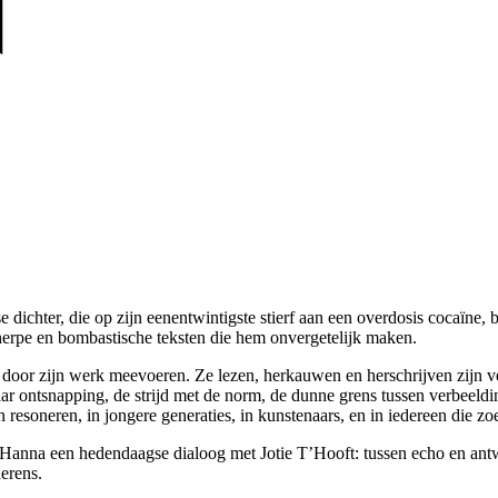
chter, die op zijn eenentwintigste stierf aan een overdosis cocaïne, b
herpe en bombastische teksten die hem onvergetelijk maken.
 door zijn werk meevoeren. Ze lezen, herkauwen en herschrijven zijn
 naar ontsnapping, de strijd met de norm, de dunne grens tussen verbeeld
jven resoneren, in jongere generaties, in kunstenaars, en in iedereen die 
Hanna een hedendaagse dialoog met Jotie T’Hooft: tussen echo en antwoo
aerens.