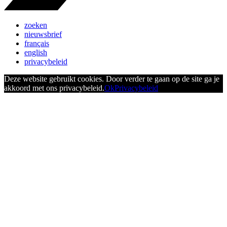
zoeken
nieuwsbrief
français
english
privacybeleid
Deze website gebruikt cookies. Door verder te gaan op de site ga je
akkoord met ons privacybeleid.
Ok
Privacybeleid